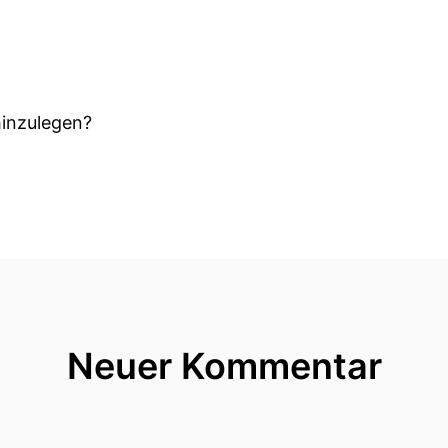
hinzulegen?
er sagen zu wollen wer bist du?
onieren würde, dann müsste man ja sagen wir legen di
 erzählen ich schreibe da was auf und zieh dann mein
Neuer Kommentar
ner Ideologie.