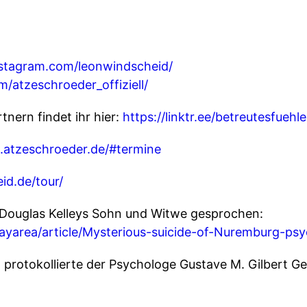
nstagram.com/leonwindscheid/
/atzeschroeder_offiziell/
nern findet ihr hier:
https://linktr.ee/betreutesfuehl
.atzeschroeder.de/#termine
id.de/tour/
t Douglas Kelleys Sohn und Witwe gesprochen:
yarea/article/Mysterious-suicide-of-Nuremburg-psy
protokollierte der Psychologe Gustave M. Gilbert G