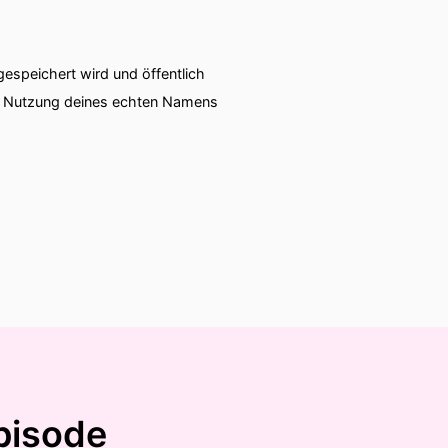
speichert wird und öffentlich
ie Nutzung deines echten Namens
pisode
 ich eigentlich echt