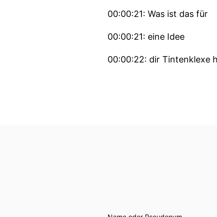
00:00:21: Was ist das für
00:00:21: eine Idee
00:00:22: dir Tintenklexe 
00:00:24: Und daraus sich
00:00:28: Weil?
00:00:28: wenn das funkti
00:00:33: Du fängst an zu
00:00:38: Ich bleibe in mei
00:00:39: Das ist richtig.
Name oder Pseudonym