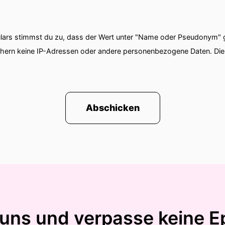
s freut mei... Ich freue mir auch Dich zu sprechen.
ars stimmst du zu, dass der Wert unter "Name oder Pseudonym" ge
ier?
chern keine IP-Adressen oder andere personenbezogene Daten. D
hl?
 mein Gefühl.
Abschicken
t Dir?
 uns und verpasse keine E
eben noch gedacht Boah was wär so eine Sache auf die