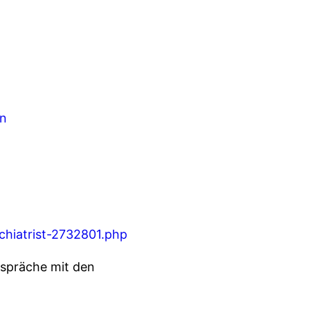
en
chiatrist-2732801.php
espräche mit den