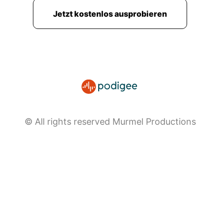
ihr Periodenblut irgendwie immer so mit so
Jetzt kostenlos ausprobieren
einem blauen Ersatzflüssigkeitszeug
darzustellen.
00:02:24: Und ich hätte dann so weiß nicht was
Schweiß für eine Farbe hat wahrscheinlich
irgendwie so eine gelbliche Flüssigkeit und die
würde ich dann so richtig expertenhaft mit
soem Doktor Bestgrins in die Kamera auf so ne
Binde gießen und dabei erklären.
© All rights reserved Murmel Productions
00:02:37: Vierundzwanzig Stunden komplettes
Sicherheitsgefühl und nichts geht daneben
Keiner sieht dir was an.
00:02:44: Hier, diese neue Oral-Ultra Superbinde
für unter die Achsel...
00:02:48: Ja und mehr Gengar Neutralität gibt's
doch gar nicht!