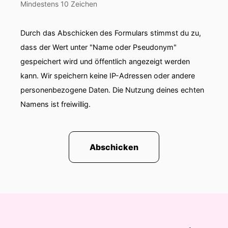
Mindestens 10 Zeichen
00:01:05: die Suppe... Alter es ist so heiß.
Durch das Abschicken des Formulars stimmst du zu,
00:01:09: Gut dass wir beim Fußball geschwitzt
dass der Wert unter "Name oder Pseudonym"
gespeichert wird und öffentlich angezeigt werden
00:01:11: sind.
kann. Wir speichern keine IP-Adressen oder andere
00:01:13: Wir könnten ja quasi den Wetterbericht
personenbezogene Daten. Die Nutzung deines echten
einbeziehen.
Namens ist freiwillig.
00:01:15: ich habe erst beim Fußball geschwitzt
jetzt also beim Zugucken.
Abschicken
00:01:17: jetzt schwitze ich hier weil es... Alter
ich bin so ein Schwitztyp Ich weiß nicht.
00:01:22: es gibt ja so Menschen die schwitzen
nicht oder kaum.
00:01:25: Ich denke immer, die Natur hat sich