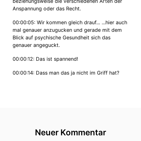
beziehungsweise die verschiedenen Arten der
Anspannung oder das Recht.
00:00:05: Wir kommen gleich drauf... ...hier auch
mal genauer anzugucken und gerade mit dem
Blick auf psychische Gesundheit sich das
genauer angeguckt.
00:00:12: Das ist spannend!
00:00:14: Dass man das ja nicht im Griff hat?
00:00:15: Ist ja keine Rechenaufgabe.
00:00:17: und dass man sagt dann und dann
habe ich die Gefühle sondern es sind da die
zehn Jahre in uns durch wie Wolken
00:00:26: Du musst zur Arbeit, das Kind is krank
Neuer Kommentar
Die Bahn hängt schon wieder, was auch immer.